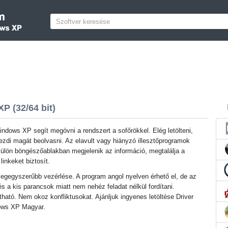
XP (32/64 bit)
Windows XP segít megóvni a rendszert a sofőrökkel. Elég letölteni,
ezdi magát beolvasni. Az elavult vagy hiányzó illesztőprogramok
ülön böngészőablakban megjelenik az információ, megtalálja a
linkeket biztosít.
 legegyszerűbb vezérlése. A program angol nyelven érhető el, de az
 és a kis parancsok miatt nem nehéz feladat nélkül fordítani.
tható. Nem okoz konfliktusokat. Ajánljuk ingyenes letöltése Driver
ndows XP Magyar.