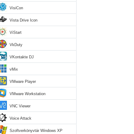
VisiCon
Vista Drive Icon
ViStart
VkDuty
VKontakte DJ
vMix
VMware Player
VMware Workstation
VNC Viewer
Voice Attack
Szoftverkönyvtár Windows XP