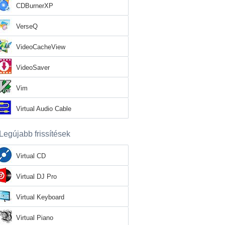
CDBurnerXP
VerseQ
VideoCacheView
VideoSaver
Vim
Virtual Audio Cable
Legújabb frissítések
Virtual CD
Virtual DJ Pro
Virtual Keyboard
Virtual Piano