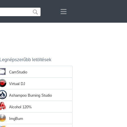
Legnépszerűbb letöltések
CamStudio
Virtual DJ
Ashampoo Burning Studio
Alcohol 120%
ImgBurn