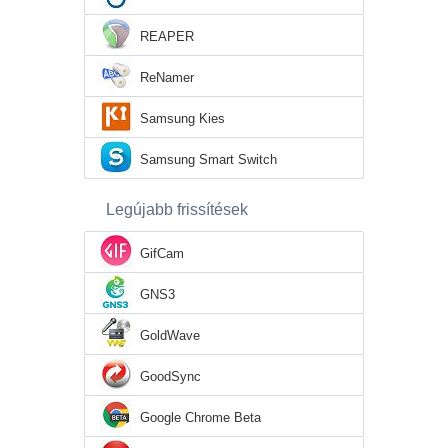
REAPER
ReNamer
Samsung Kies
Samsung Smart Switch
Legújabb frissítések
GifCam
GNS3
GoldWave
GoodSync
Google Chrome Beta