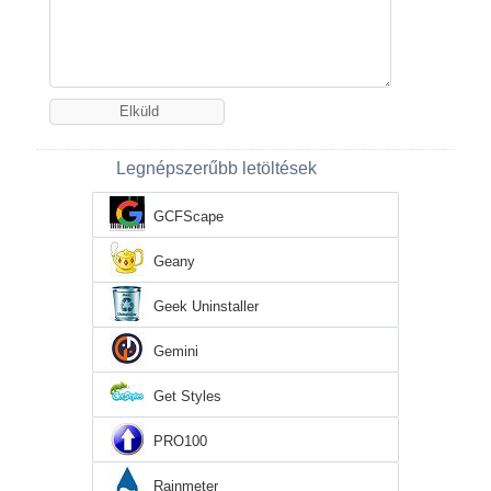
Legnépszerűbb letöltések
GCFScape
Geany
Geek Uninstaller
Gemini
Get Styles
PRO100
Rainmeter