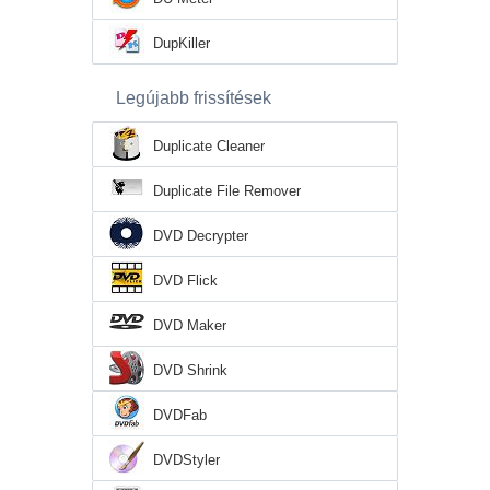
DupKiller
Legújabb frissítések
Duplicate Cleaner
Duplicate File Remover
DVD Decrypter
DVD Flick
DVD Maker
DVD Shrink
DVDFab
DVDStyler