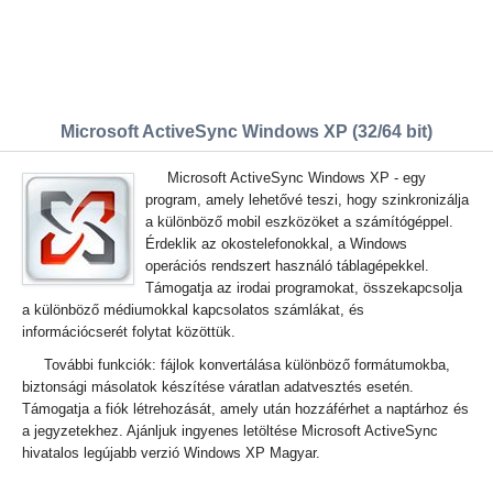
Microsoft ActiveSync Windows XP (32/64 bit)
Microsoft ActiveSync Windows XP - egy
program, amely lehetővé teszi, hogy szinkronizálja
a különböző mobil eszközöket a számítógéppel.
Érdeklik az okostelefonokkal, a Windows
operációs rendszert használó táblagépekkel.
Támogatja az irodai programokat, összekapcsolja
a különböző médiumokkal kapcsolatos számlákat, és
információcserét folytat közöttük.
További funkciók: fájlok konvertálása különböző formátumokba,
biztonsági másolatok készítése váratlan adatvesztés esetén.
Támogatja a fiók létrehozását, amely után hozzáférhet a naptárhoz és
a jegyzetekhez. Ajánljuk ingyenes letöltése Microsoft ActiveSync
hivatalos legújabb verzió Windows XP Magyar.