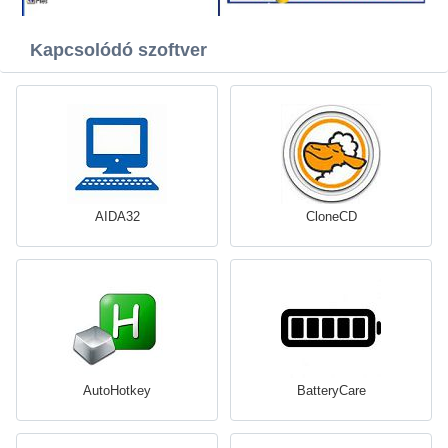
Kapcsolódó szoftver
AIDA32
CloneCD
AutoHotkey
BatteryCare