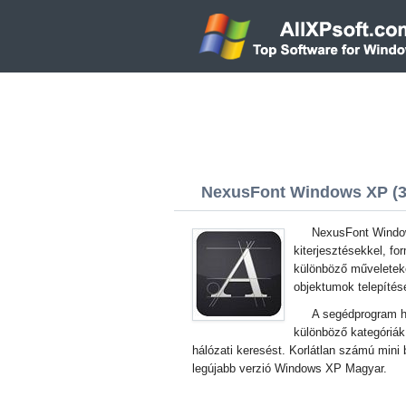
NexusFont Windows XP (32
NexusFont Window
kiterjesztésekkel, f
különböző műveleteke
objektumok telepítés
A segédprogram ha
különböző kategóriák
hálózati keresést. Korlátlan számú mini 
legújabb verzió Windows XP Magyar.