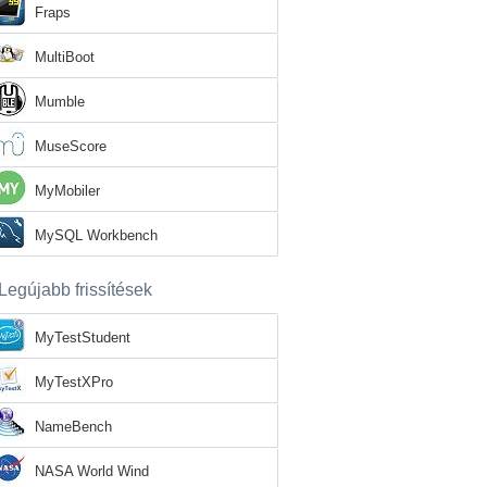
Fraps
MultiBoot
Mumble
MuseScore
MyMobiler
MySQL Workbench
Legújabb frissítések
MyTestStudent
MyTestXPro
NameBench
NASA World Wind