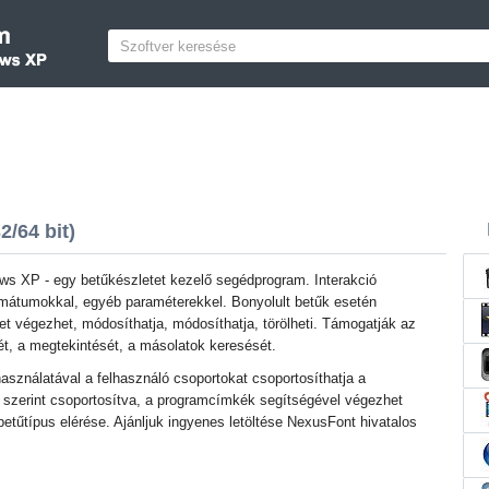
/64 bit)
s XP - egy betűkészletet kezelő segédprogram. Interakció
ormátumokkal, egyéb paraméterekkel. Bonyolult betűk esetén
t végezhet, módosíthatja, módosíthatja, törölheti. Támogatják az
ét, a megtekintését, a másolatok keresését.
sználatával a felhasználó csoportokat csoportosíthatja a
 szerint csoportosítva, a programcímkék segítségével végezhet
betűtípus elérése. Ajánljuk ingyenes letöltése NexusFont hivatalos