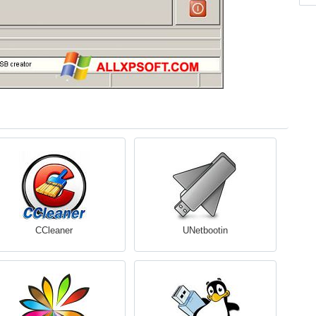
CCleaner
UNetbootin