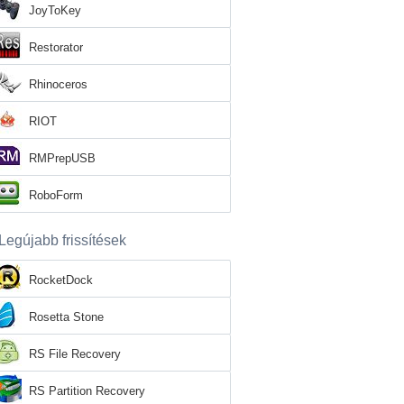
JoyToKey
Restorator
Rhinoceros
RIOT
RMPrepUSB
RoboForm
Legújabb frissítések
RocketDock
Rosetta Stone
RS File Recovery
RS Partition Recovery