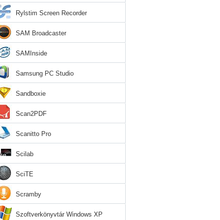
Rylstim Screen Recorder
SAM Broadcaster
SAMInside
Samsung PC Studio
Sandboxie
Scan2PDF
Scanitto Pro
Scilab
SciTE
Scramby
Szoftverkönyvtár Windows XP