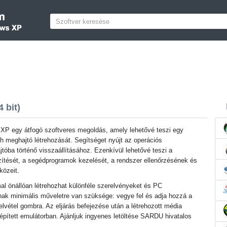
 bit)
 egy átfogó szoftveres megoldás, amely lehetővé teszi egy
sh meghajtó létrehozását. Segítséget nyújt az operációs
tóba történő visszaállításához. Ezenkívül lehetővé teszi a
gzítését, a segédprogramok kezelését, a rendszer ellenőrzésének és
közeit.
l önállóan létrehozhat különféle szerelvényeket és PC
nak minimális műveletre van szüksége: vegye fel és adja hozzá a
elvétel gombra. Az eljárás befejezése után a létrehozott média
beépített emulátorban. Ajánljuk ingyenes letöltése SARDU hivatalos