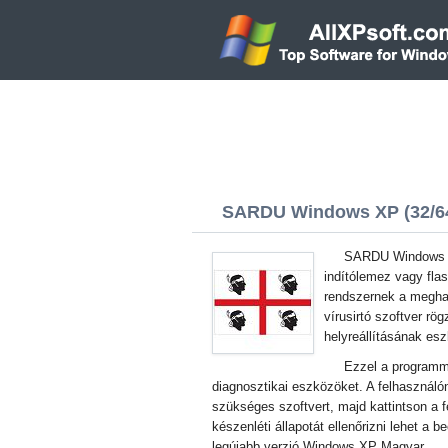
SARDU Windows XP (32/64
SARDU Windows XP
indítólemez vagy fla
rendszernek a meghaj
vírusirtó szoftver rö
helyreállításának esz
Ezzel a programma
diagnosztikai eszközöket. A felhasználó
szükséges szoftvert, majd kattintson a f
készenléti állapotát ellenőrizni lehet a 
legújabb verzió Windows XP Magyar.