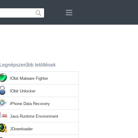
Legnépszerűbb letöltések
IObit Malware Fighter
IObit Unlocker
iPhone Data Recovery
Java Runtime Environment
JDownloader