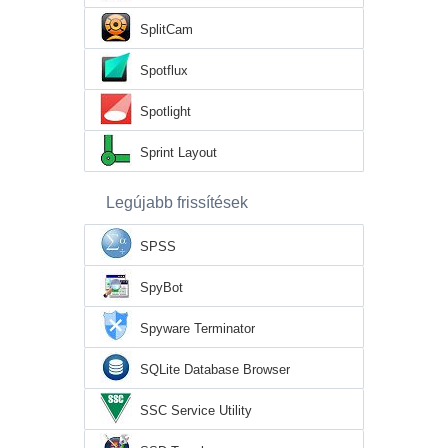
SplitCam
Spotflux
Spotlight
Sprint Layout
Legújabb frissítések
SPSS
SpyBot
Spyware Terminator
SQLite Database Browser
SSC Service Utility