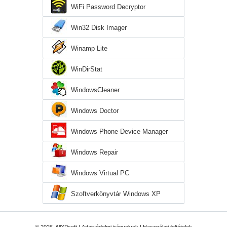
WiFi Password Decryptor
Win32 Disk Imager
Winamp Lite
WinDirStat
WindowsCleaner
Windows Doctor
Windows Phone Device Manager
Windows Repair
Windows Virtual PC
Szoftverkönyvtár Windows XP
© 2026, AllXPsoft |
Adatvédelmi irányelvek
|
Használati feltételek