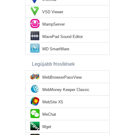
VSD Viewer
WampServer
WavePad Sound Editor
WD SmartWare
Legújabb frissítések
WebBrowserPassView
WebMoney Keeper Classic
WebSite X5
WeChat
Wget