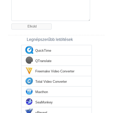
Legnépszerűbb letöltések
QuickTime
QTranslate
Freemake Video Converter
Total Video Converter
Maxthon
SeaMonkey
vReveal