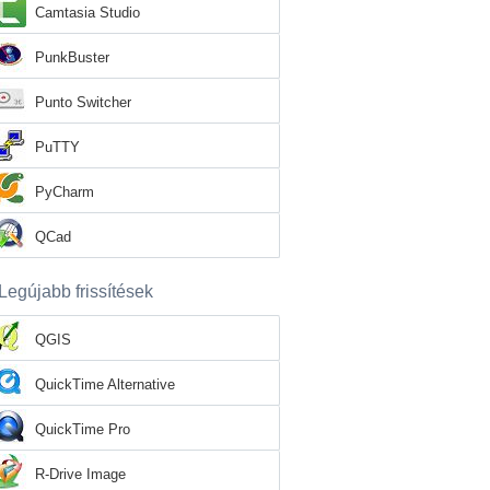
Camtasia Studio
PunkBuster
Punto Switcher
PuTTY
PyCharm
QCad
Legújabb frissítések
QGIS
QuickTime Alternative
QuickTime Pro
R-Drive Image