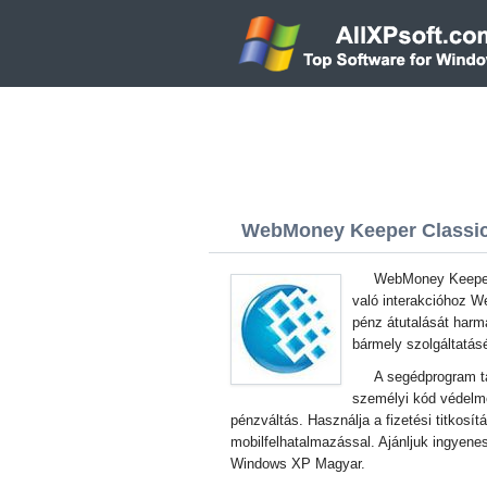
WebMoney Keeper Classic 
WebMoney Keeper 
való interakcióhoz W
pénz átutalását harma
bármely szolgáltatásé
A segédprogram tá
személyi kód védelm
pénzváltás. Használja a fizetési titkosít
mobilfelhatalmazással. Ajánljuk ingyene
Windows XP Magyar.