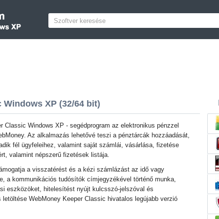
Windows XP (32/64 bit)
Classic Windows XP - segédprogram az elektronikus pénzzel
ebMoney. Az alkalmazás lehetővé teszi a pénztárcák hozzáadását,
dik fél ügyfeleihez, valamint saját számlái, vásárlása, fizetése
rt, valamint népszerű fizetések listája.
mogatja a visszatérést és a kézi számlázást az idő vagy
e, a kommunikációs tudósítók címjegyzékével történő munka,
ási eszközöket, hitelesítést nyújt kulcsszó-jelszóval és
s letöltése WebMoney Keeper Classic hivatalos legújabb verzió