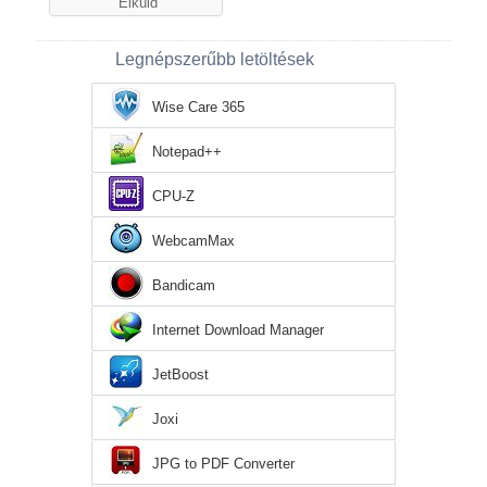
Legnépszerűbb letöltések
Wise Care 365
Notepad++
CPU-Z
WebcamMax
Bandicam
Internet Download Manager
JetBoost
Joxi
JPG to PDF Converter