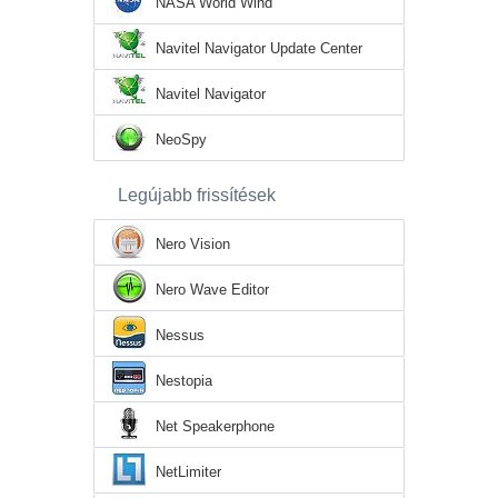
NASA World Wind
Navitel Navigator Update Center
Navitel Navigator
NeoSpy
Legújabb frissítések
Nero Vision
Nero Wave Editor
Nessus
Nestopia
Net Speakerphone
NetLimiter