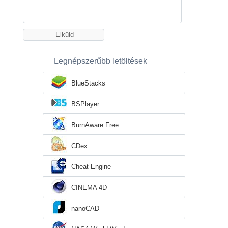
Legnépszerűbb letöltések
BlueStacks
BSPlayer
BurnAware Free
CDex
Cheat Engine
CINEMA 4D
nanoCAD