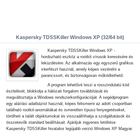
Kaspersky TDSSKiller Windows XP (32/64 bit)
Kaspersky TDSSKiller Windows XP -
hordozható eszköz a rootkit vírusok keresésére és
leküzdésére. Az alkalmazás egy egyszerű grafikus
interfészt használ, amely képes vezérelni a
parancssort, és biztonságosan működtethető.
A program lehetővé teszi a rosszindulatú kód
észlelését, blokkolja a hálózati forgalom továbbítását és
megváltoztatja a Windows rendszerkonfigurációját. A segédprogram
egy aláírási adatbázist használ, képes felismerni az adott csoportban
található rootkit-anomáliákat és ismeretlen típusú fenyegetéseket,
törölheti a talált objektumokat és visszaállíthatja a szolgáltatások és
összetevők standard beállításait. Ajánljuk ingyenes letöltése
Kaspersky TDSSKiller hivatalos legújabb verzió Windows XP Magyar.